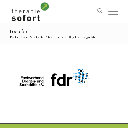
Logo fdr
Du bist hier:
Startseite
/
test-fl
/
Team & Jobs
/
Logo fdr