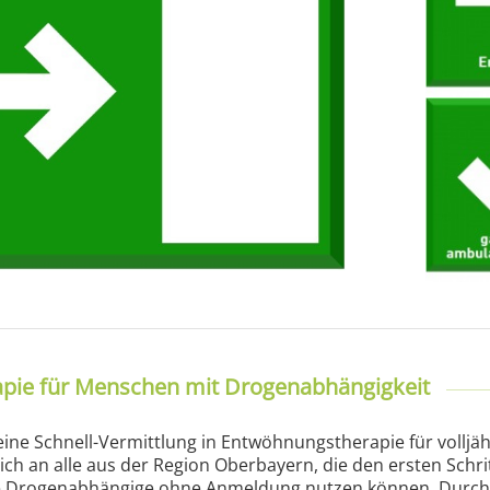
apie für Menschen mit Drogenabhängigkeit
ine Schnell-Vermittlung in Entwöhnungstherapie für vollj
ch an alle aus der Region Oberbayern, die den ersten Schr
die Drogenabhängige ohne Anmeldung nutzen können. Durch 