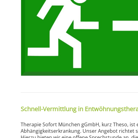
Schnell-Vermittlung in Entwöhnungsther
Therapie Sofort München gGmbH, kurz Theso, ist e
Abhängigkeitserkrankung. Unser Angebot richtet si
Hierzu bieten wir eine offene Sprechstunde an, 