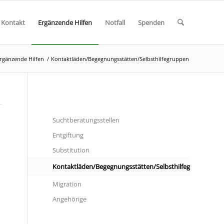
 Kontakt
Ergänzende Hilfen
Notfall
Spenden
rgänzende Hilfen
/
Kontaktläden/Begegnungsstätten/Selbsthilfegruppen
Suchtberatungsstellen
Entgiftung
Substitution
Kontaktläden/Begegnungsstätten/Selbsthilfegruppen
Migration
Angehörige