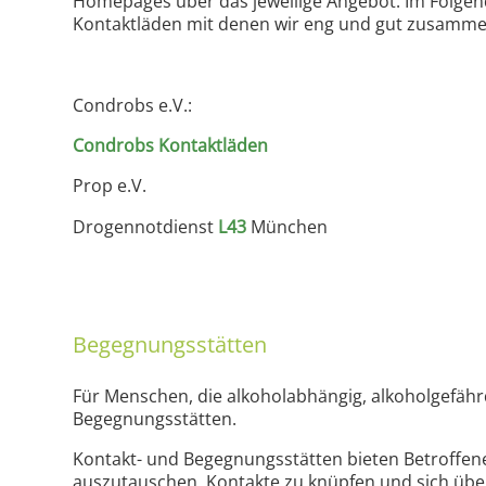
Homepages über das jeweilige Angebot. Im Folgend
Kontaktläden mit denen wir eng und gut zusamme
Condrobs e.V.:
Condrobs Kontaktläden
Prop e.V.
Drogennotdienst
L43
München
Begegnungsstätten
Für Menschen, die alkoholabhängig, alkoholgefähr
Begegnungsstätten.
Kontakt- und Begegnungsstätten bieten Betroffene
auszutauschen, Kontakte zu knüpfen und sich über