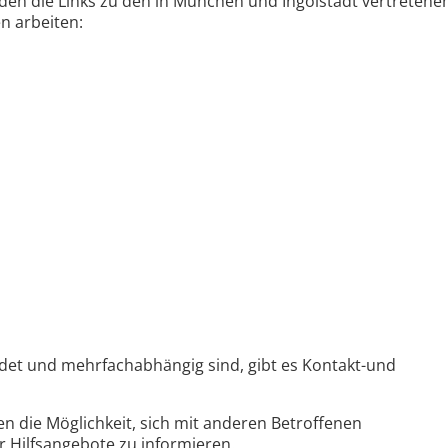
en die Links zu den in München und Ingolstadt vertretene
n arbeiten:
det und mehrfachabhängig sind, gibt es Kontakt-und
n die Möglichkeit, sich mit anderen Betroffenen
 Hilfsangebote zu informieren.