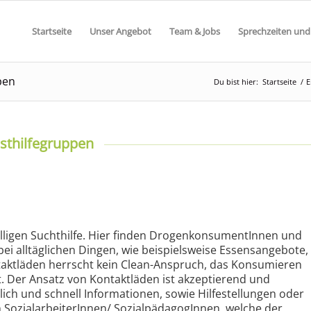
Startseite
Unser Angebot
Team & Jobs
Sprechzeiten und
pen
Du bist hier:
Startseite
/
E
sthilfegruppen
lligen Suchthilfe. Hier finden DrogenkonsumentInnen und
bei alltäglichen Dingen, wie beispielsweise Essensangebote,
aktläden herrscht kein Clean-Anspruch, das Konsumieren
t. Der Ansatz von Kontaktläden ist akzeptierend und
ich und schnell Informationen, sowie Hilfestellungen oder
n SozialarbeiterInnen/ SozialpädagogInnen, welche der