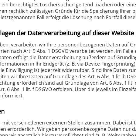
ie ein berechtigtes Löschersuchen geltend machen oder eine
ren rechtlich zulässigen Gründe für die Speicherung Ihrer
letztgenannten Fall erfolgt die Löschung nach Fortfall dies
lagen der Datenverarbeitung auf dieser Website
aben, verarbeiten wir Ihre personenbezogenen Daten auf Grun
ien nach Art. 9 Abs. 1 DSGVO verarbeitet werden. Im Falle e
en erfolgt die Datenverarbeitung außerdem auf Grundlage v
ormationen in Ihr Endgerät (z. B. via Device-Fingerprinting)
e Einwilligung ist jederzeit widerrufbar. Sind Ihre Daten z
en wir Ihre Daten auf Grundlage des Art. 6 Abs. 1 lit. b DS
ichtung erforderlich sind auf Grundlage von Art. 6 Abs. 1 li
. 6 Abs. 1 lit. f DSGVO erfolgen. Über die jeweils im Einzel
nformiert.
en
r mit verschiedenen externen Stellen zusammen. Dabei ist t
en erforderlich. Wir geben personenbezogene Daten nur dan
enn wir gesetzlich hierzu verpflichtet sind (z. B. Weiterga