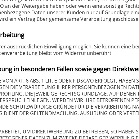
DSGVO an der Weitergabe haben oder wenn eine sonstige Rech
onenbezogene Daten unserer Kunden nur auf Grundlage eine
wird ein Vertrag über gemeinsame Verarbeitung geschlosse
arbeitung
r ausdrücklichen Einwilligung möglich. Sie können eine berei
tenverarbeitung bleibt vom Widerruf unberührt.
ung in besonderen Fällen sowie gegen Direktwe
 ART. 6 ABS. 1 LIT. E ODER F DSGVO ERFOLGT, HABEN SI
EGEN DIE VERARBEITUNG IHRER PERSONENBEZOGENEN DATE
ROFILING. DIE JEWEILIGE RECHTSGRUNDLAGE, AUF DENEN
DERSPRUCH EINLEGEN, WERDEN WIR IHRE BETROFFENEN 
ENDE SCHUTZWÜRDIGE GRÜNDE FÜR DIE VERARBEITUNG NAC
UNG DIENT DER GELTENDMACHUNG, AUSÜBUNG ODER VERT
EITET, UM DIREKTWERBUNG ZU BETREIBEN, SO HABEN SI
BEZOGENER DATEN ZUM ZWECKE DERARTIGER WERBUNG EINZ